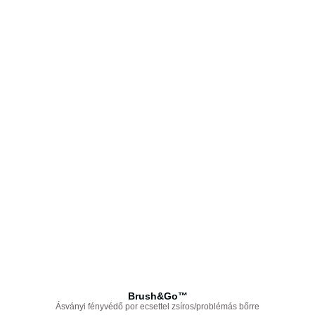
Brush&Go™
Ásványi fényvédő por ecsettel zsíros/problémás bőrre