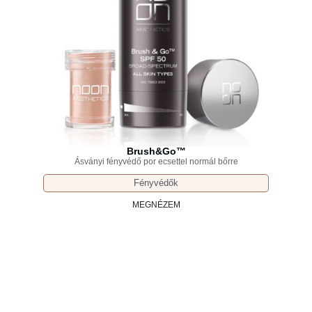
Brush&Go™
Ásványi fényvédő por ecsettel normál bőrre
Fényvédők
MEGNÉZEM