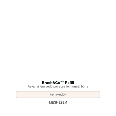
Brush&Go™ Refill
Ásványi fényvédő por ecsettel normál bőrre
Fényvédők
MEGNÉZEM