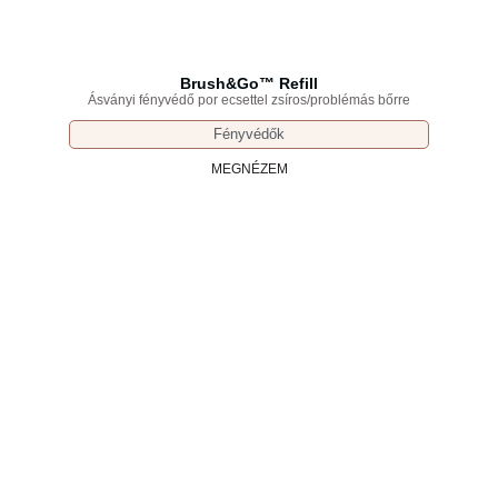
Brush&Go™ Refill
Ásványi fényvédő por ecsettel zsíros/problémás bőrre
Fényvédők
MEGNÉZEM