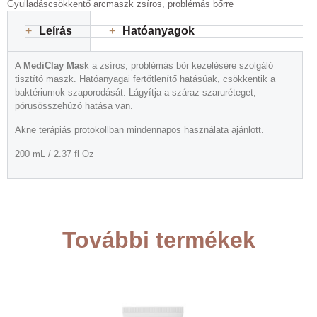
Gyulladáscsökkentő arcmaszk zsíros, problémás bőrre
+
Leírás
+
Hatóanyagok
A
MediClay Mas
k a zsíros, problémás bőr kezelésére szolgáló
tisztító maszk. Hatóanyagai fertőtlenítő hatásúak, csökkentik a
baktériumok szaporodását. Lágyítja a száraz szaruréteget,
pórusösszehúzó hatása van.
Akne terápiás protokollban mindennapos használata ajánlott.
200 mL / 2.37 fl Oz
További termékek